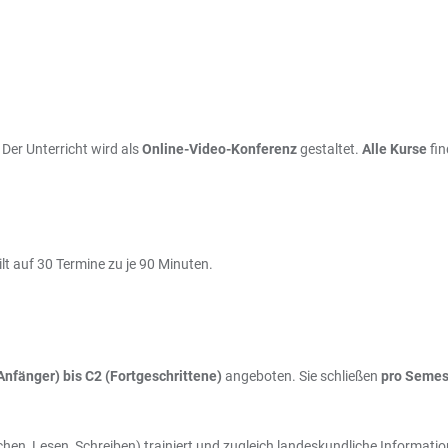
. Der Unterricht wird als
Online-Video-Konferenz
gestaltet.
Alle Kurse
fin
lt auf 30 Termine zu je 90 Minuten.
Anfänger) bis C2
(Fortgeschrittene)
angeboten. Sie schließen
pro Semes
en, Lesen, Schreiben) trainiert und zugleich landeskundliche Informatione