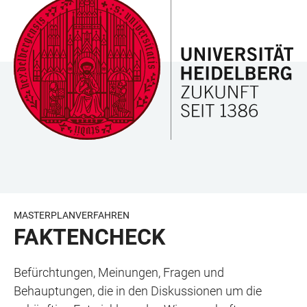
ZUM
HAUPTNAVIGATION
WEBSEITENSUCHE
LINKS
HAUPTINHALT
ÖFFNEN
ÖFFNEN
ZUR
BARRIEREFREIHEIT
MASTERPLANVERFAHREN
FAKTENCHECK
Befürchtungen, Meinungen, Fragen und
Behauptungen, die in den Diskussionen um die