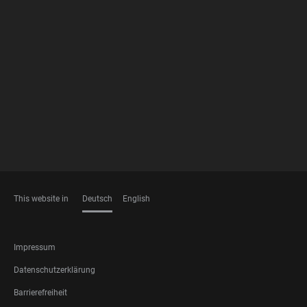
FOOTER
MEMBERSHIPS
This website in
Deutsch
English
SPRACHEN
FOOTER
Impressum
LEGAL
Datenschutzerklärung
Barrierefreiheit