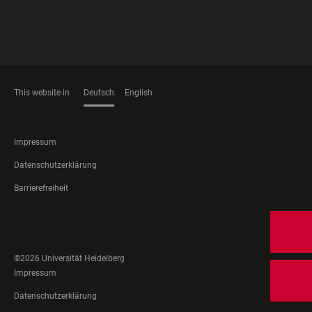
This website in
Deutsch
English
SPRACHEN
FOOTER
Impressum
LEGAL
Datenschutzerklärung
Barrierefreiheit
FOOTER
SOCIAL
MEDIA
©2026 Universität Heidelberg
FOOTER
Impressum
LEGAL
Datenschutzerklärung