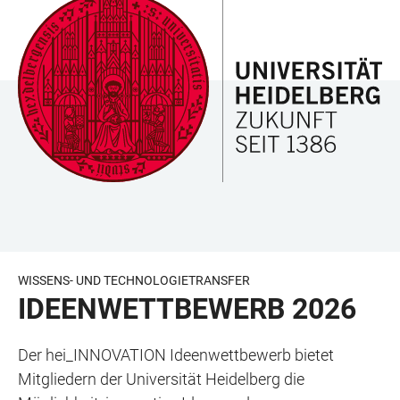
ZUM
HAUPTNAVIGATION
WEBSEITENSUCHE
LINKS
HAUPTINHALT
ÖFFNEN
ÖFFNEN
ZUR
BARRIEREFREIHEIT
WISSENS- UND TECHNOLOGIETRANSFER
IDEENWETTBEWERB 2026
Der hei_INNOVATION Ideenwettbewerb bietet
Mitgliedern der Universität Heidelberg die