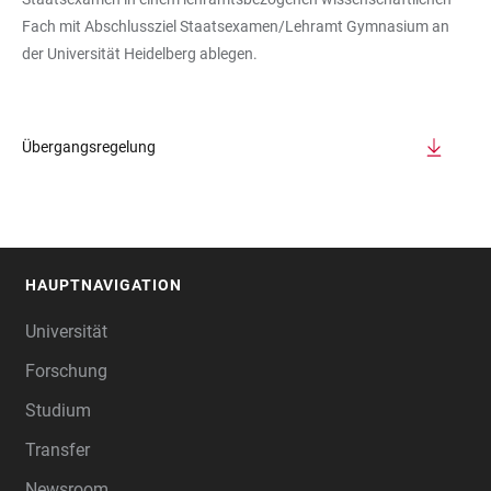
Fach mit Abschlussziel Staatsexamen/Lehramt Gymnasium an
der Universität Heidelberg ablegen.
Übergangsregelung
HAUPTNAVIGATION
FOOTER
Universität
Forschung
Studium
Transfer
Newsroom