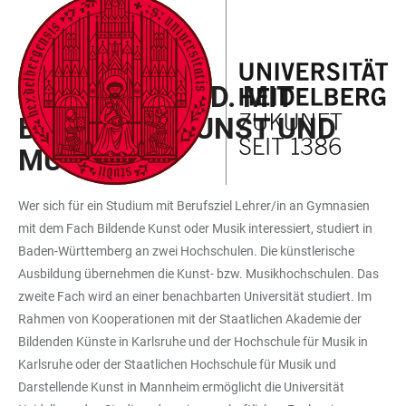
ZUM
HAUPTNAVIGATION
WEBSEITENSUCHE
LINKS
HAUPTINHALT
ÖFFNEN
ÖFFNEN
ZUR
B. A. UND M. ED. MIT
BARRIEREFREIHEIT
BILDENDER KUNST UND
MUSIK
Wer sich für ein Studium mit Berufsziel Lehrer/in an Gymnasien
mit dem Fach Bildende Kunst oder Musik interessiert, studiert in
Baden-Württemberg an zwei Hochschulen. Die künstlerische
Ausbildung übernehmen die Kunst- bzw. Musikhochschulen. Das
zweite Fach wird an einer benachbarten Universität studiert. Im
Rahmen von Kooperationen mit der Staatlichen Akademie der
Bildenden Künste in Karlsruhe und der Hochschule für Musik in
Karlsruhe oder der Staatlichen Hochschule für Musik und
Darstellende Kunst in Mannheim ermöglicht die Universität