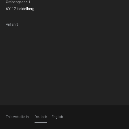
Grabengasse 1
69117 Heidelberg
Anfahrt
FOOTER
MEMBERSHIPS
This website in
Deutsch
English