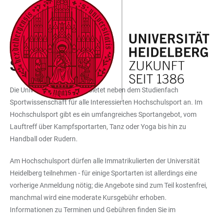
ZUM
HAUPTNAVIGATION
WEBSEITENSUCHE
LINKS
HAUPTINHALT
ÖFFNEN
ÖFFNEN
ZUR
BARRIEREFREIHEIT
INKLUSIVES STUDIEREN
SPORT
Die Universität Heidelberg bietet neben dem Studienfach
Sportwissenschaft für alle Interessierten Hochschulsport an. Im
Hochschulsport gibt es ein umfangreiches Sportangebot, vom
Lauftreff über Kampfsportarten, Tanz oder Yoga bis hin zu
Handball oder Rudern.
Am Hochschulsport dürfen alle Immatrikulierten der Universität
Heidelberg teilnehmen - für einige Sportarten ist allerdings eine
vorherige Anmeldung nötig; die Angebote sind zum Teil kostenfrei,
manchmal wird eine moderate Kursgebühr erhoben.
Informationen zu Terminen und Gebühren finden Sie im