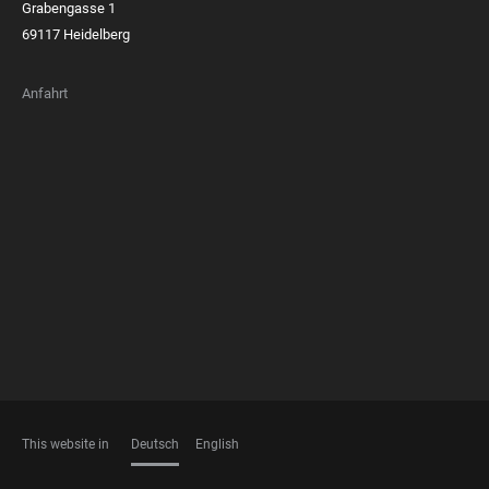
Grabengasse 1
69117 Heidelberg
Anfahrt
FOOTER
MEMBERSHIPS
This website in
Deutsch
English