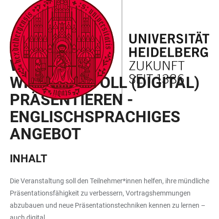
ZUM
HAUPTNAVIGATION
WEBSEITENSUCHE
LINKS
HAUPTINHALT
ÖFFNEN
ÖFFNEN
ZUR
BARRIEREFREIHEIT
SEMESTERBEGLEITPROGRAMM
WORKSHOP:
WIRKUNGSVOLL (DIGITAL)
PRÄSENTIEREN -
ENGLISCHSPRACHIGES
ANGEBOT
INHALT
Die Veranstaltung soll den Teilnehmer*innen helfen, ihre mündliche
Präsentationsfähigkeit zu verbessern, Vortragshemmungen
abzubauen und neue Präsentationstechniken kennen zu lernen –
auch digital.