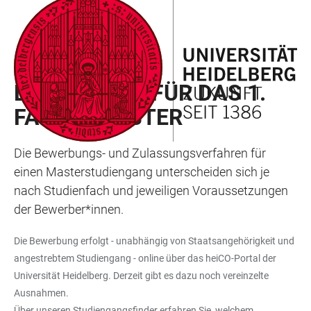
ZUM
HAUPTNAVIGATION
WEBSEITENSUCHE
LINKS
HAUPTINHALT
ÖFFNEN
ÖFFNEN
ZUR
BARRIEREFREIHEIT
MASTERSTUDIENGÄNGE
BEWERBUNG FÜR DAS 1.
FACHSEMESTER
Die Bewerbungs- und Zulassungsverfahren für
einen Masterstudiengang unterscheiden sich je
nach Studienfach und jeweiligen Voraussetzungen
der Bewerber*innen.
Die Bewerbung erfolgt - unabhängig von Staatsangehörigkeit und
angestrebtem Studiengang - online über das heiCO-Portal der
Universität Heidelberg. Derzeit gibt es dazu noch vereinzelte
Ausnahmen.
Über unseren Studiengangsfinder erfahren Sie, welchem