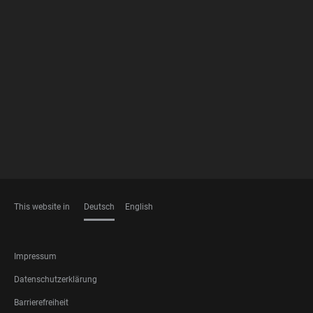
FOOTER
MEMBERSHIPS
This website in
Deutsch
English
SPRACHEN
FOOTER
Impressum
LEGAL
Datenschutzerklärung
Barrierefreiheit