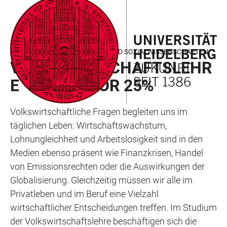
ZUM
HAUPTNAVIGATION
WEBSEITENSUCHE
LINKS
HAUPTINHALT
ÖFFNEN
ÖFFNEN
ZUR
BARRIEREFREIHEIT
FAKULTÄT FÜR WIRTSCHAFTS- UND SOZIALWISSENSCHAFTEN
VOLKSWIRTSCHAFTSLEHR
E – BACHELOR 25%
Volkswirtschaftliche Fragen begleiten uns im
täglichen Leben: Wirtschaftswachstum,
Lohnungleichheit und Arbeitslosigkeit sind in den
Medien ebenso präsent wie Finanzkrisen, Handel
von Emissionsrechten oder die Auswirkungen der
Globalisierung. Gleichzeitig müssen wir alle im
Privatleben und im Beruf eine Vielzahl
wirtschaftlicher Entscheidungen treffen. Im Studium
der Volkswirtschaftslehre beschäftigen sich die