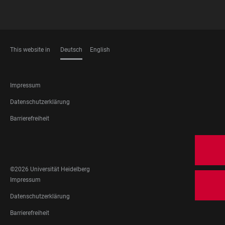
This website in
Deutsch
English
SPRACHEN
FOOTER
Impressum
LEGAL
Datenschutzerklärung
Barrierefreiheit
FOOTER
SOCIAL
MEDIA
©2026 Universität Heidelberg
FOOTER
Impressum
LEGAL
Datenschutzerklärung
Barrierefreiheit