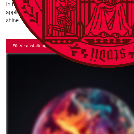
In this hands-on session, you will get the tools, guida
application. By the end, you’ll have a polished concept
shine – register now and bring your idea to life!
Für Veranstaltung anmelden