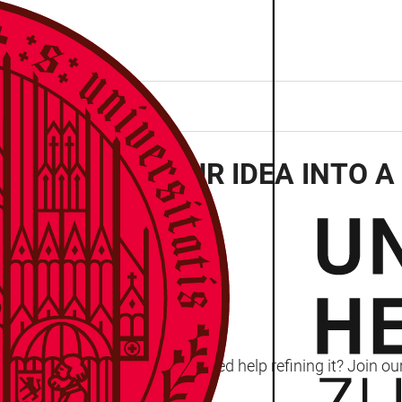
OP: TURN YOUR IDEA INTO A
lberg
Ideas Competition 2025 but need help refining it? Join o