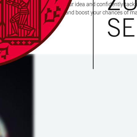
nce and support to structure your idea and confidently tac
 ready to impress the judges and boost your chances of mak