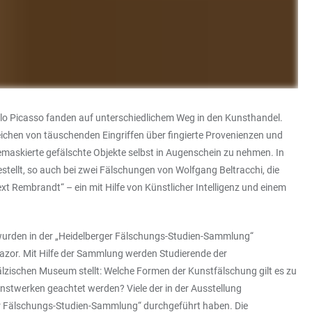
lo Picasso fanden auf unterschiedlichem Weg in den Kunsthandel.
eichen von täuschenden Eingriffen über fingierte Provenienzen und
 demaskierte gefälschte Objekte selbst in Augenschein zu nehmen. In
tellt, so auch bei zwei Fälschungen von Wolfgang Beltracchi, die
 Rembrandt“ – ein mit Hilfe von Künstlicher Intelligenz und einem
urden in der „Heidelberger Fälschungs-Studien-Sammlung“
azor. Mit Hilfe der Sammlung werden Studierende der
lzischen Museum stellt: Welche Formen der Kunstfälschung gilt es zu
stwerken geachtet werden? Viele der in der Ausstellung
ger Fälschungs-Studien-Sammlung“ durchgeführt haben. Die