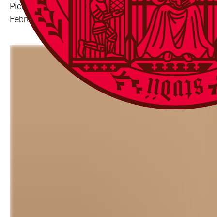
Picasso. Ergänzt durch verschiedene Originale ermöglic
Februar bis zum 30. Juni 2024 im Kurpfälzischen Mus