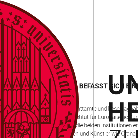
 WIE MAN SIE ERKENNT, BEFASST SICH EI
ern der Landeskriminalämter – enttarnte und beschlagna
um in Kooperation mit dem Institut für Europäische Kunst
Richtige lernen“ präsentieren die beiden Institutionen e
ke herausragender Künstlerinnen und Künstler wie Crana