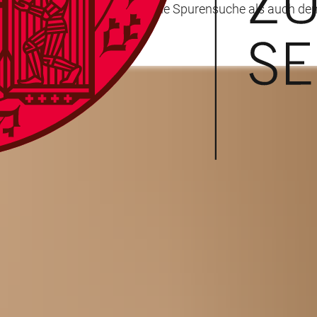
ht die Ausstellung sowohl eine Spurensuche als auch den V
eum zu sehen.