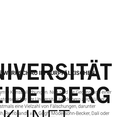
NE WERKSCHAU IM KURPFÄLZISCHEN
hmte Kunstfälschungen. Nun sind sie Gegenstand einer
geschichte der Universität Heidelberg zeigt. Unter
rstmals eine Vielzahl von Fälschungen, darunter
ch, Rembrandt, van Gogh, Modersohn-Becker, Dalí oder