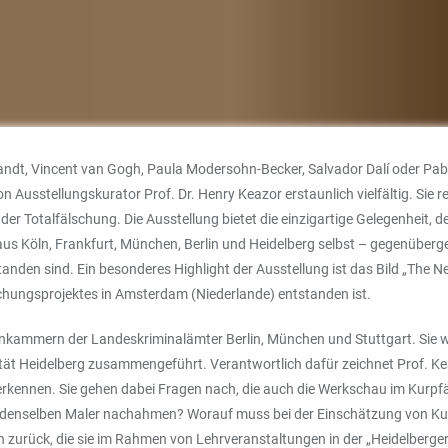
ndt, Vincent van Gogh, Paula Modersohn-Becker, Salvador Dalí oder Pab
Ausstellungskurator Prof. Dr. Henry Keazor erstaunlich vielfältig. Sie r
 der Totalfälschung. Die Ausstellung bietet die einzigartige Gelegenheit,
s Köln, Frankfurt, München, Berlin und Heidelberg selbst – gegenüberges
 sind. Ein besonderes Highlight der Ausstellung ist das Bild „The Next
hungsprojektes in Amsterdam (Niederlande) entstanden ist.
kammern der Landeskriminalämter Berlin, München und Stuttgart. Sie w
ität Heidelberg zusammengeführt. Verantwortlich dafür zeichnet Prof. Ke
rkennen. Sie gehen dabei Fragen nach, die auch die Werkschau im Kurpfä
d denselben Maler nachahmen? Worauf muss bei der Einschätzung von Kun
n zurück, die sie im Rahmen von Lehrveranstaltungen in der „Heidelber