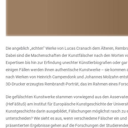
Die angeblich „echten“ Werke von Lucas Cranach dem Älteren, Rembra
Dabei sind die Machenschaften der Kunstfälscher nach den Worten von 
Expertisen bis hin zur Erfindung unechter Künstlerbiografien oder gar
einigen Fällen werden ihnen authentische Kunstwerke – sie kommen au
nach Werken von Heinrich Campendonk und Johannes Molzahn entstanden
3D-Drucker erzeugtes Rembrandt-Porträt, das im Rahmen eines Forsc
Die gefälschten Kunstwerke stammen vorwiegend aus den Asservaten
(HeFäStuS) am Institut für Europäische Kunstgeschichte der Univers
Kunstgeschichte darin ausgebildet, Fälschungen möglichst rasch zu e
unterscheiden? Wie sieht es aus, wenn verschiedene Fälscher ein un
präsentierten Ergebnisse gehen auf die Forschungen der Studierende