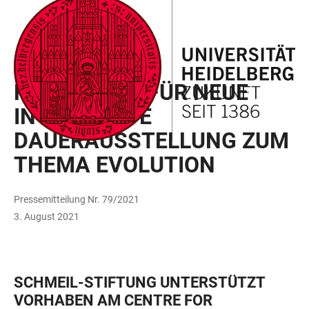
ZUM
HAUPTNAVIGATION
WEBSEITENSUCHE
LINKS
HAUPTINHALT
ÖFFNEN
ÖFFNEN
ZUR
BARRIEREFREIHEIT
UNIVERSITÄT
FÖRDERUNG FÜR NEUE
INTERAKTIVE
DAUERAUSSTELLUNG ZUM
THEMA EVOLUTION
Pressemitteilung Nr. 79/2021
3. August 2021
SCHMEIL-STIFTUNG UNTERSTÜTZT
VORHABEN AM CENTRE FOR