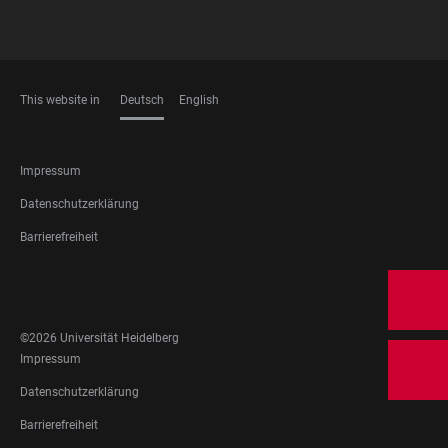
This website in
Deutsch
English
SPRACHEN
FOOTER
Impressum
LEGAL
Datenschutzerklärung
Barrierefreiheit
FOOTER
SOCIAL
MEDIA
©2026 Universität Heidelberg
FOOTER
Impressum
LEGAL
Datenschutzerklärung
Barrierefreiheit