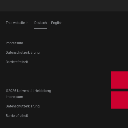
This website in
Deutsch
English
SPRACHEN
FOOTER
Impressum
LEGAL
Datenschutzerklärung
Barrierefreiheit
FOOTER
SOCIAL
MEDIA
©2026 Universität Heidelberg
FOOTER
Impressum
LEGAL
Datenschutzerklärung
Barrierefreiheit