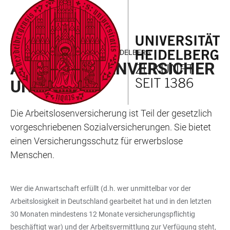
ZUM
HAUPTNAVIGATION
WEBSEITENSUCHE
LINKS
HAUPTINHALT
ÖFFNEN
ÖFFNEN
ZUR
BARRIEREFREIHEIT
ARBEITEN UND FORSCHEN IN HEIDELBERG
ARBEITSLOSENVERSICHER
UNG
Die Arbeitslosenversicherung ist Teil der gesetzlich
vorgeschriebenen Sozialversicherungen. Sie bietet
einen Versicherungsschutz für erwerbslose
Menschen.
Wer die Anwartschaft erfüllt (d.h. wer unmittelbar vor der
Arbeitslosigkeit in Deutschland gearbeitet hat und in den letzten
30 Monaten mindestens 12 Monate versicherungspflichtig
beschäftigt war) und der Arbeitsvermittlung zur Verfügung steht,