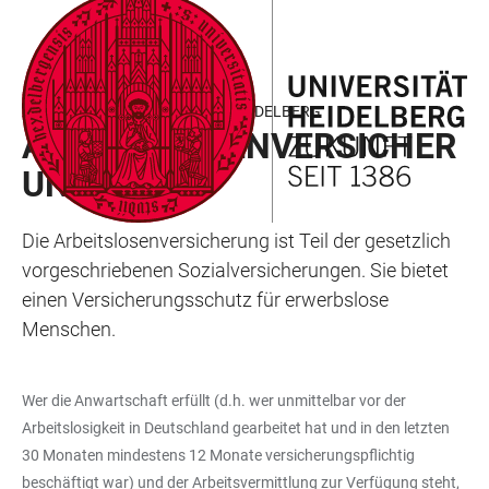
ZUM
HAUPTNAVIGATION
WEBSEITENSUCHE
LINKS
HAUPTINHALT
ÖFFNEN
ÖFFNEN
ZUR
BARRIEREFREIHEIT
ARBEITEN UND FORSCHEN IN HEIDELBERG
ARBEITSLOSENVERSICHER
UNG
Die Arbeitslosenversicherung ist Teil der gesetzlich
vorgeschriebenen Sozialversicherungen. Sie bietet
einen Versicherungsschutz für erwerbslose
Menschen.
Wer die Anwartschaft erfüllt (d.h. wer unmittelbar vor der
Arbeitslosigkeit in Deutschland gearbeitet hat und in den letzten
30 Monaten mindestens 12 Monate versicherungspflichtig
beschäftigt war) und der Arbeitsvermittlung zur Verfügung steht,