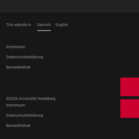
This website in
Deutsch
English
SPRACHEN
FOOTER
Impressum
LEGAL
Datenschutzerklärung
Barrierefreiheit
FOOTER
SOCIAL
MEDIA
©2026 Universität Heidelberg
FOOTER
Impressum
LEGAL
Datenschutzerklärung
Barrierefreiheit