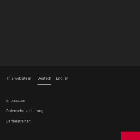
FOOTER
MEMBERSHIPS
This website in
Deutsch
English
SPRACHEN
FOOTER
Impressum
LEGAL
Datenschutzerklärung
Barrierefreiheit
FOOTER