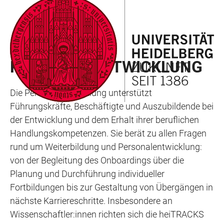
ZUM
HAUPTNAVIGATION
WEBSEITENSUCHE
LINKS
HAUPTINHALT
ÖFFNEN
ÖFFNEN
ZUR
BARRIEREFREIHEIT
ABTEILUNG 5.3
PERSONALENTWICKLUNG
Die Personalentwicklung unterstützt
Führungskräfte, Beschäftigte und Auszubildende bei
der Entwicklung und dem Erhalt ihrer beruflichen
Handlungskompetenzen. Sie berät zu allen Fragen
rund um Weiterbildung und Personalentwicklung:
von der Begleitung des Onboardings über die
Planung und Durchführung individueller
Fortbildungen bis zur Gestaltung von Übergängen in
nächste Karriereschritte. Insbesondere an
Wissenschaftler:innen richten sich die heiTRACKS