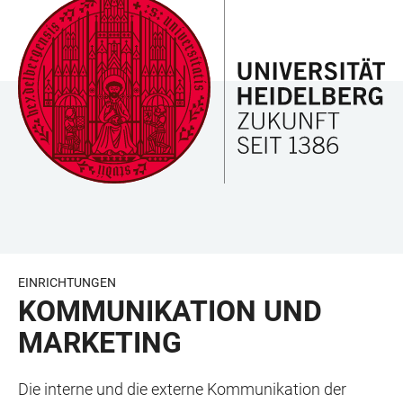
ZUM
HAUPTNAVIGATION
WEBSEITENSUCHE
LINKS
HAUPTINHALT
ÖFFNEN
ÖFFNEN
ZUR
BARRIEREFREIHEIT
EINRICHTUNGEN
KOMMUNIKATION UND
MARKETING
Die interne und die externe Kommunikation der