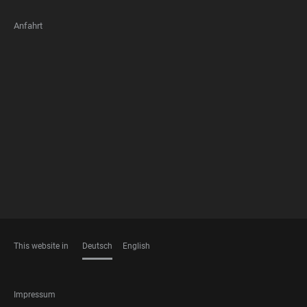
Anfahrt
FOOTER
MEMBERSHIPS
This website in
Deutsch
English
SPRACHEN
FOOTER
Impressum