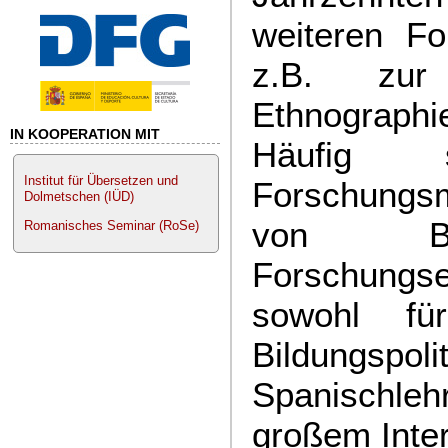
weiteren Fo
z.B. zur 
Ethnographie
IN KOOPERATION MIT
Häufig 
Institut für Übersetzen und
Forschungsm
Dolmetschen (IÜD)
von Be
Romanisches Seminar (RoSe)
Forschung
sowohl für
Bildung
Spanischle
großem Inte