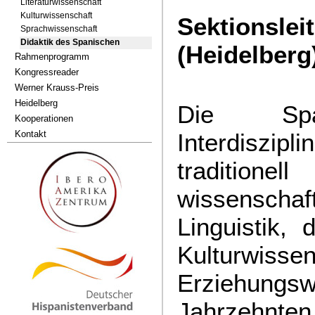
Literaturwissenschaft
Kulturwissenschaft
Sektionslei
Sprachwissenschaft
Didaktik des Spanischen
(Heidelberg
Rahmenprogramm
Kongressreader
Werner Krauss-Preis
Heidelberg
Die Spa
Kooperationen
Kontakt
Interdiszi
traditio
wissenschaft
Linguistik, 
Kulturw
Erziehungsw
Jahrzehnten