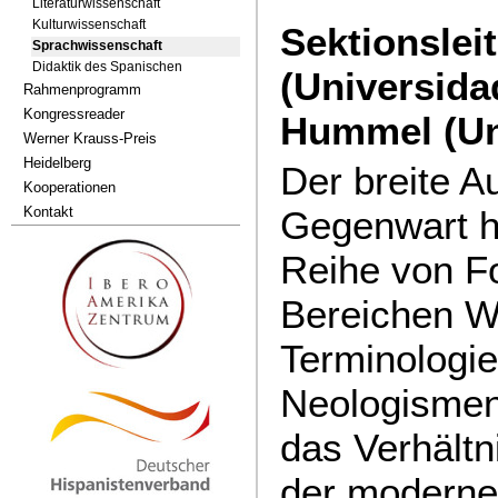
Literaturwissenschaft
Kulturwissenschaft
Sektionslei
Sprachwissenschaft
Didaktik des Spanischen
(Universida
Rahmenprogramm
Kongressreader
Hummel (Uni
Werner Krauss-Preis
Heidelberg
Der breite A
Kooperationen
Kontakt
Gegenwart ha
Reihe von F
Bereichen Wo
Terminologi
Neologismen
das Verhältn
der moderne