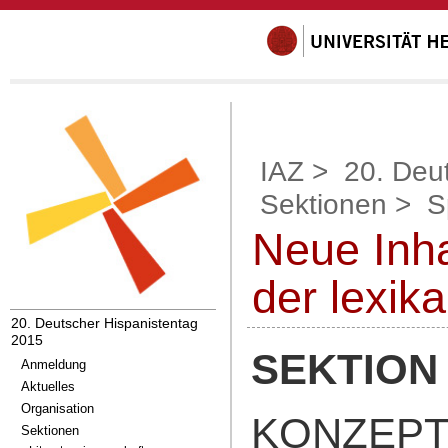
IAZ
>
20. Deu
Sektionen
>
S
Neue Inha
der lexik
20. Deutscher Hispanistentag
2015
SEKTION 
Anmeldung
Aktuelles
Organisation
KONZEPT
Sektionen