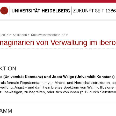
g 2015
>
Sektionen
>
Kulturwissenschaft
>
b2
>
maginarien von Verwaltung im ibe
KTION
ke (Universität Konstanz) und Jobst Welge (Universität Konstanz)
ur als formale Repräsentanten von Macht- und Herrschaftsstrukturen, 
eiflung, Angst – und damit ein breites Spektrum von Wahn-, Illusions-,
u bewältigen, zu begreifen, oder sich von ihnen (z. B. durch Selbstver
RAMM