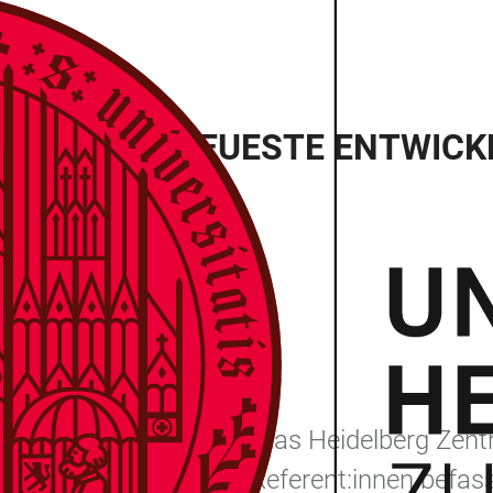
STRUIEREN. NEUESTE ENTWIC
berg
l Cultural Heritage“ lädt das Heidelberg Zen
tät Heidelberg ein. Die Referent:innen befas