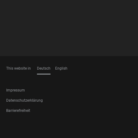
MEMBERSHIPS
This website in
Deutsch
English
SPRACHEN
FOOTER
Impressum
LEGAL
Datenschutzerklärung
Barrierefreiheit
FOOTER
SOCIAL