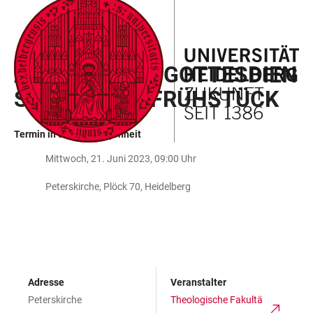
ZUM
HAUPTNAVIGATION
WEBSEITENSUCHE
LINKS
HAUPTINHALT
ÖFFNEN
ÖFFNEN
ZUR
ABENDMAHLSGOTTESDIEN
BARRIEREFREIHEIT
ST, ANSCHL. FRÜHSTÜCK
Termin in der Vergangenheit
Mittwoch, 21. Juni 2023, 09:00 Uhr
Peterskirche, Plöck 70, Heidelberg
Adresse
Veranstalter
Peterskirche
Theologische Fakultä