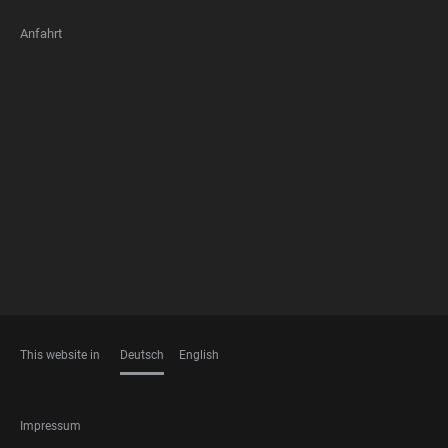
Anfahrt
FOOTER
MEMBERSHIPS
This website in
Deutsch
English
SPRACHEN
FOOTER
Impressum