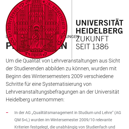
ZUM
HAUPTNAVIGATION
WEBSEITENSUCHE
LINKS
HAUPTINHALT
ÖFFNEN
ÖFFNEN
ZUR
BARRIEREFREIHEIT
SYSTEMATISIERUNG VON
LEHRVERANSTALTUNGSBEFRAGUNGEN
PILOTPHASEN
Um die Qualität von Lehrveranstaltungen aus Sicht
der Studierenden abbilden zu können, wurden mit
Beginn des Wintersemesters 2009 verschiedene
Schritte für eine Systematisierung von
Lehrveranstaltungsbefragungen an der Universität
Heidelberg unternommen:
In der AG „Qualitätsmanagement in Studium und Lehre“ (AG
QM S+L) wurden im Wintersemester 2009/10 relevante
Kriterien festgelegt, die unabhängig von Studienfach und