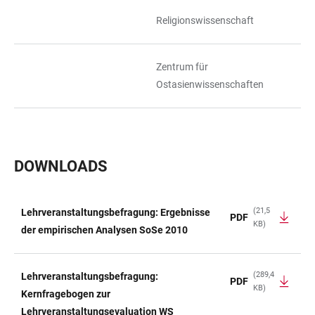
Religionswissenschaft
Zentrum für
Ostasienwissenschaften
DOWNLOADS
(21,5
Lehrveranstaltungsbefragung: Ergebnisse
PDF
KB)
TABELLE
der empirischen Analysen SoSe 2010
(289,4
Lehrveranstaltungsbefragung:
PDF
KB)
Kernfragebogen zur
Lehrveranstaltungsevaluation WS