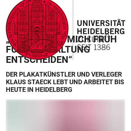
ZUM
HAUPTNAVIGATION
WEBSEITENSUCHE
LINKS
HAUPTINHALT
ÖFFNEN
ÖFFNEN
ZUR
BARRIEREFREIHEIT
KLAUS STAECK
„ICH MUSSTE MICH FRÜH
FÜR EINE HALTUNG
ENTSCHEIDEN“
DER PLAKATKÜNSTLER UND VERLEGER
KLAUS STAECK LEBT UND ARBEITET BIS
HEUTE IN HEIDELBERG