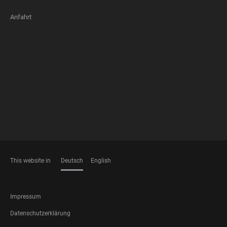
Anfahrt
FOOTER
MEMBERSHIPS
This website in
Deutsch
English
SPRACHEN
FOOTER
Impressum
LEGAL
Datenschutzerklärung