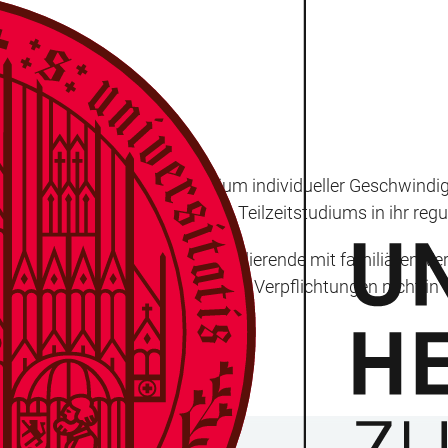
dieninteressierten ein Studium individueller Geschwindigk
011/12 die Möglichkeit eines Teilzeitstudiums in ihr r
ichtet sich an Berufstätige, Studierende mit familiären V
sönlichen Situation oder anderer Verpflichtungen nicht in 