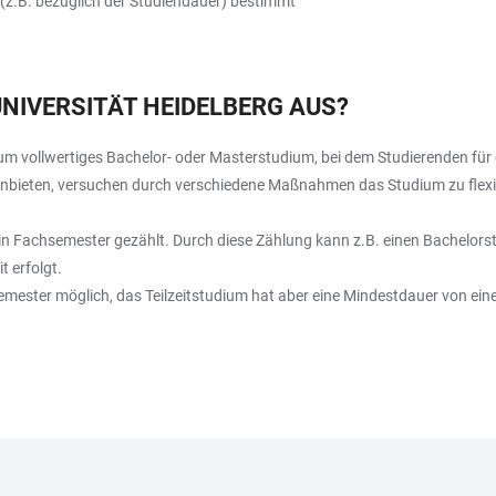
 (z.B. bezüglich der Studiendauer) bestimmt
 UNIVERSITÄT HEIDELBERG AUS?
 um vollwertiges Bachelor- oder Masterstudium, bei dem Studierenden für 
 anbieten, versuchen durch verschiedene Maßnahmen das Studium zu flexib
ein Fachsemester gezählt. Durch diese Zählung kann z.B. einen Bachelor
t erfolgt.
 Semester möglich, das Teilzeitstudium hat aber eine Mindestdauer von ein