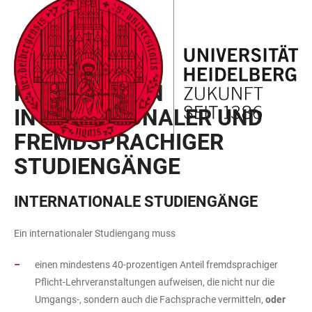
ZUM
HAUPTNAVIGATION
WEBSEITENSUCHE
LINKS
HAUPTINHALT
ÖFFNEN
ÖFFNEN
ZUR
BARRIEREFREIHEIT
DEFINITION
KENNZEICHEN
INTERNATIONALER UND
FREMDSPRACHIGER
STUDIENGÄNGE
INTERNATIONALE STUDIENGÄNGE
Ein internationaler Studiengang muss
einen mindestens 40-prozentigen Anteil fremdsprachiger
Pflicht-Lehrveranstaltungen aufweisen, die nicht nur die
Umgangs-, sondern auch die Fachsprache vermitteln,
oder