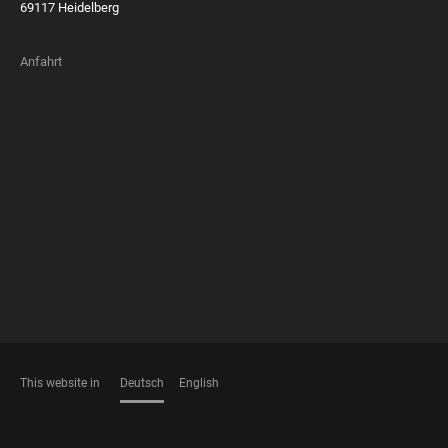
69117 Heidelberg
Anfahrt
FOOTER
MEMBERSHIPS
This website in
Deutsch
English
SPRACHEN