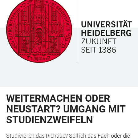
ZUM
HAUPTNAVIGATION
WEBSEITENSUCHE
LINKS
HAUPTINHALT
ÖFFNEN
ÖFFNEN
ZUR
BARRIEREFREIHEIT
WEITERMACHEN ODER
NEUSTART? UMGANG MIT
STUDIENZWEIFELN
Studiere ich das Richtige? Soll ich das Fach oder die