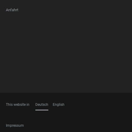
Anfahrt
FOOTER
MEMBERSHIPS
This website in
Deutsch
English
SPRACHEN
FOOTER
Impressum