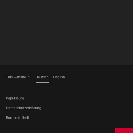
FOOTER
MEMBERSHIPS
This website in
Deutsch
English
SPRACHEN
FOOTER
Impressum
LEGAL
Datenschutzerklärung
Barrierefreiheit
FOOTER