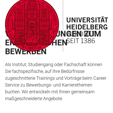
ZUM
HAUPTNAVIGATION
WEBSEITENSUCHE
LINKS
HAUPTINHALT
ÖFFNEN
ÖFFNEN
ZUR
BARRIEREFREIHEIT
KARRIEREENTWICKLUNG
VERANSTALTUNGEN ZUM
ERFOLGREICHEN
BEWERBEN
Als Institut, Studiengang oder Fachschaft können
Sie fachspezifische, auf Ihre Bedürfnisse
zugeschnittene Trainings und Vorträge beim Career
Service zu Bewerbungs- und Karrierethemen
buchen. Wir entwickeln mit Ihnen gemeinsam
maßgeschneiderte Angebote.