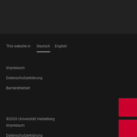
This website in
Deutsch
English
SPRACHEN
FOOTER
Impressum
LEGAL
Datenschutzerklärung
Barrierefreiheit
FOOTER
SOCIAL
MEDIA
©2026 Universität Heidelberg
FOOTER
Impressum
LEGAL
Datenschutzerklärung