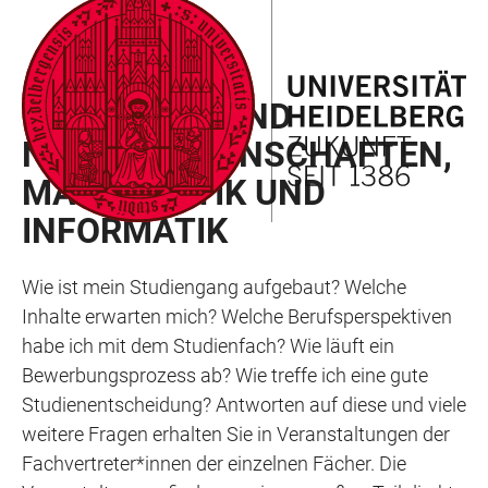
ZUM
HAUPTNAVIGATION
WEBSEITENSUCHE
LINKS
HAUPTINHALT
ÖFFNEN
ÖFFNEN
ZUR
INGENIEUR- UND
BARRIEREFREIHEIT
NATURWISSENSCHAFTEN,
MATHEMATIK UND
INFORMATIK
Wie ist mein Studiengang aufgebaut? Welche
Inhalte erwarten mich? Welche Berufsperspektiven
habe ich mit dem Studienfach? Wie läuft ein
Bewerbungsprozess ab? Wie treffe ich eine gute
Studienentscheidung? Antworten auf diese und viele
weitere Fragen erhalten Sie in Veranstaltungen der
Fachvertreter*innen der einzelnen Fächer. Die