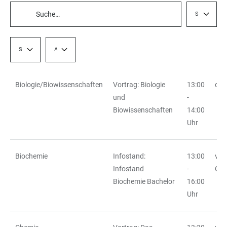
Studienfach
TABELLENFILTER
Setting
Anmeldepflicht
Biologie/Biowissenschaften
Vortrag: Biologie
13:00
onl
TABELLE
und
-
Biowissenschaften
14:00
Uhr
Biochemie
Infostand:
13:00
vor
Infostand
-
Ort
Biochemie Bachelor
16:00
Uhr