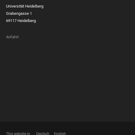
Universität Heidelberg
Grabengasse 1
69117 Heidelberg
Anfahrt
FOOTER
MEMBERSHIPS
This website in
Deutsch
English