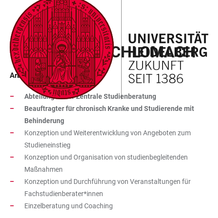
ZUM
HAUPTNAVIGATION
WEBSEITENSUCHE
LINKS
HAUPTINHALT
ÖFFNEN
ÖFFNEN
ZUR
CHRISTOPH SCHLOMACH
BARRIEREFREIHEIT
Arbeitsbereich
Abteilungsleiter Zentrale Studienberatung
Beauftragter für chronisch Kranke und Studierende mit
Behinderung
Konzeption und Weiterentwicklung von Angeboten zum
Studieneinstieg
Konzeption und Organisation von studienbegleitenden
Maßnahmen
Konzeption und Durchführung von Veranstaltungen für
Fachstudienberater*innen
Einzelberatung und Coaching