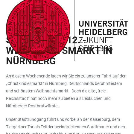
ZUM
HAUPTNAVIGATION
WEBSEITENSUCHE
LINKS
HAUPTINHALT
ÖFFNEN
ÖFFNEN
ZUR
BARRIEREFREIHEIT
EXKURSIONSPROGRAMM
SONNTAG 07.12. -
WEIHNACHTSMARKT IN
NÜRNBERG
An diesem Wochenende laden wir Sie ein zu unserer Fahrt auf den
„Christkindlesmarkt“ in Nürnberg, Deutschlands berühmtestem
und schönstem Weihnachtsmarkt. Doch die alte „freie
Reichsstadt“ hat noch mehr zu bieten als Lebkuchen und
Nürnberger Rostbratwürste.
Unser Stadtrundgang führt uns vorbei an der Kaiserburg, dem
Tiergärtner Tor als Teil der beeindruckenden Stadtmauer und den