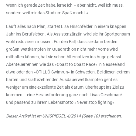
Wenn ich gerade Zeit habe, lerne ich – aber nicht, weil ich muss,
sondern weil mir das Studium Spaß macht.«
Läuft alles nach Plan, startet Lisa Hirschfelder in einem knappen
Jahr ins Berufsleben. Als Assistenzärztin wird sie ihr Sportpensum
wohl reduzieren müssen. Für den Fall, dass sie dann bei den
großen Wettkämpfen im Quadrathlon nicht mehr vorne wird
mithalten können, hat sie schon Alternativen ins Auge gefasst:
Abenteuerrennen wie das »Coast to Coast Race« in Neuseeland
etwa oder den »ÖTILLÖ Swimrun« in Schweden. Bei diesen extrem
harten und kräftezehrenden Ausdauerwettkämpfen geht es
weniger um eine exzellente Zeit als darum, überhaupt ins Ziel zu
kommen – eine Herausforderung ganz nach Lisas Geschmack
und passend zu ihrem Lebensmotto »Never stop fighting«.
Dieser Artikel ist im UNISPIEGEL 4/2014 (Seite 10) erschienen
.