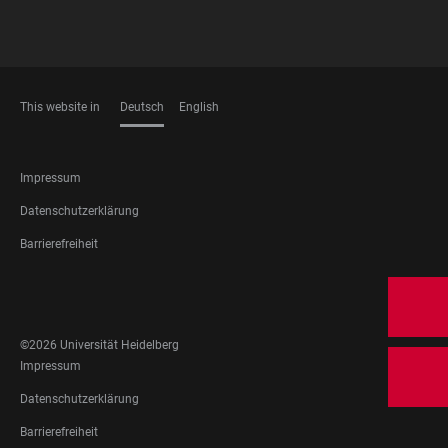
This website in
Deutsch
English
SPRACHEN
FOOTER
Impressum
LEGAL
Datenschutzerklärung
Barrierefreiheit
FOOTER
SOCIAL
MEDIA
©2026 Universität Heidelberg
FOOTER
Impressum
LEGAL
Datenschutzerklärung
Barrierefreiheit