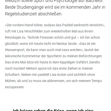
Medizin sowie Sport und Psychologie auf Bachelor.
Beide Studiengänge wird sie im kommenden Jahr in
Regelstudienzeit abschließen.
»Die vordere Hand höher, sodass das Paddel senkrecht einsticht«,
ruft mir Lisa Hirschfelder zum wiederholten Mal aus ihrem
Rennkajak zu. Technik-Finessen schön und gut – ich bin schon
glücklich, wenn ich heute nicht im Neckar lande. »Das ist ein
Wassersport, da kann man auch mal nass werden«, lautet der
lakonische Kommentar der Sportlerin zu meinen Befürchtungen.
Das erste Mal sitze ich heute in dem kippeligen Gefährt, bereits
nach hundert Metern spüre ich das erste Ziehen in meinen
Schultern. Neben mir paddelt Lisa locker und sichtlich ohne
Mühen, ab und zu muss sie abbremsen, um sich meinem Tempo
anzupassen.
Ich kriege schon die Krise, wenn ich eine