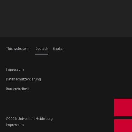
This website in
Deutsch
English
SPRACHEN
FOOTER
Impressum
LEGAL
Datenschutzerklärung
Barrierefreiheit
FOOTER
SOCIAL
MEDIA
©2026 Universität Heidelberg
FOOTER
Impressum