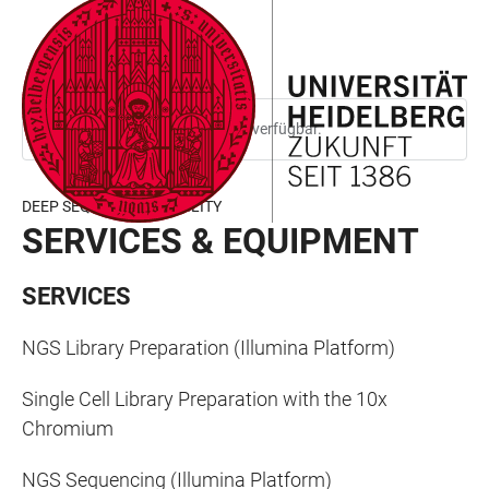
ZUM
HAUPTNAVIGATION
WEBSEITENSUCHE
LINKS
HAUPTINHALT
ÖFFNEN
ÖFFNEN
ZUR
BARRIEREFREIHEIT
Diese Seite ist nur auf Englisch verfügbar.
DEEP SEQUENCING FACILITY
SERVICES & EQUIPMENT
SERVICES
NGS Library Preparation (Illumina Platform)
Single Cell Library Preparation with the 10x
Chromium
NGS Sequencing (Illumina Platform)