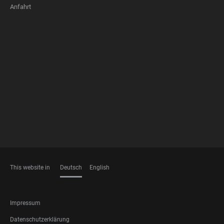
Anfahrt
FOOTER
MEMBERSHIPS
This website in
Deutsch
English
SPRACHEN
FOOTER
Impressum
LEGAL
Datenschutzerklärung