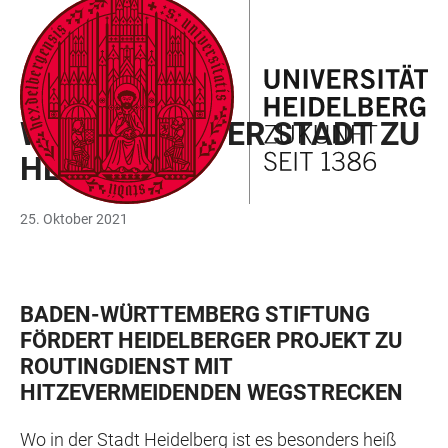
ZUM
HAUPTNAVIGATION
WEBSEITENSUCHE
LINKS
HAUPTINHALT
ÖFFNEN
ÖFFNEN
ZUR
BARRIEREFREIHEIT
GEOINFORMATIK
WENN ES IN DER STADT ZU
HEISS WIRD
25. Oktober 2021
BADEN-WÜRTTEMBERG STIFTUNG
FÖRDERT HEIDELBERGER PROJEKT ZU
ROUTINGDIENST MIT
HITZEVERMEIDENDEN WEGSTRECKEN
Wo in der Stadt Heidelberg ist es besonders heiß