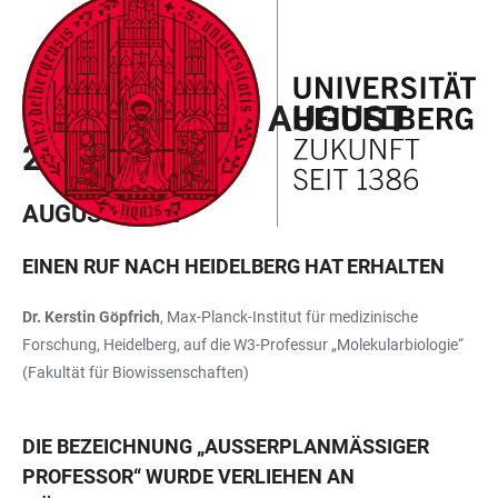
ZUM
HAUPTNAVIGATION
WEBSEITENSUCHE
LINKS
HAUPTINHALT
ÖFFNEN
ÖFFNEN
ZUR
PERSONALIEN AUGUST
BARRIEREFREIHEIT
2022
AUGUST 2022
EINEN RUF NACH HEIDELBERG HAT ERHALTEN
Dr. Kerstin Göpfrich
, Max-Planck-Institut für medizinische
Forschung, Heidelberg, auf die W3-Professur „Molekularbiologie“
(Fakultät für Biowissenschaften)
DIE BEZEICHNUNG „AUSSERPLANMÄSSIGER
PROFESSOR“ WURDE VERLIEHEN AN