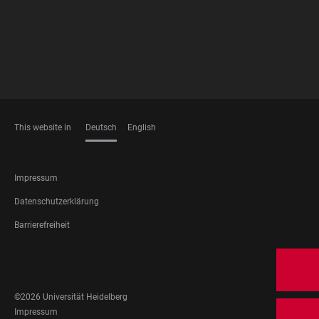
This website in
Deutsch
English
SPRACHEN
FOOTER
Impressum
LEGAL
Datenschutzerklärung
Barrierefreiheit
FOOTER
SOCIAL
MEDIA
©2026 Universität Heidelberg
FOOTER
Impressum