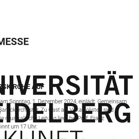
MESSE
RSKIRCHE AUF
 am Sonntag, 1. Dezember 2024, einlädt. Gemeinsam
arockorchester. Zu Gast als Vokalsolisten sind
 musikalische Leitung liegt bei Prof. Franz
ginnt um 17 Uhr.