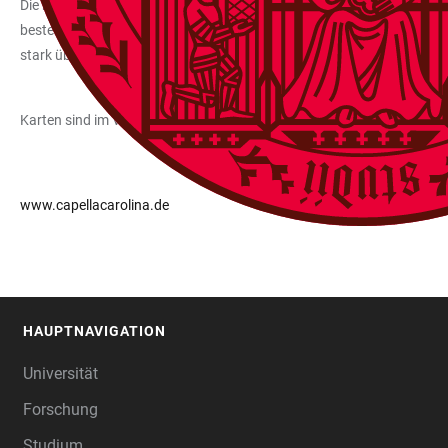
Die h-Moll-Messe (BWV 232) gilt als das letzte große Vokalwerk von J
besteht aus 18 Chorsätzen und neun Arien. Wie bei anderen Bach-Werk
stark überabeiteter Form. Das Werk verkörpert nach den Worten vo
Karten sind im Vorverkauf über die Website der Camerata Carolina
, b
www.capellacarolina.de
HAUPTNAVIGATION
FOOTER
Universität
Forschung
Studium