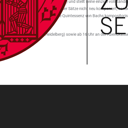
ohann Sebastian Bach (1685 bis 1750) und stellt seine einzige vollständ
en auch, wurde dabei ein Großteil der Sätze nicht neu komponiert, sond
n Prof. Wassermann so etwas wie die Quintessenz von Bachs kompositor
ei Dürninger (Sofienstr.11, Heidelberg) sowie ab 16 Uhr an der Abendkasse