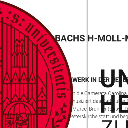
AROLINA MIT BACHS H-MOLL-
SSONNTAG DAS VOKALWERK IN DER PETE
Programm eines Konzerts, zu dem die Camerata Carolina
s der Universität Heidelberg musiziert das Karlsruher B
ans Joerg Mammel (Tenor) sowie Marcel Brunner (Bass). Die
tssonntag in der Heidelberger Peterskirche statt und be