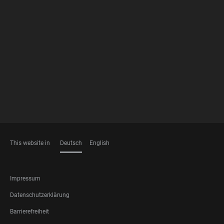
FOOTER
MEMBERSHIPS
This website in
Deutsch
English
SPRACHEN
FOOTER
Impressum
LEGAL
Datenschutzerklärung
Barrierefreiheit