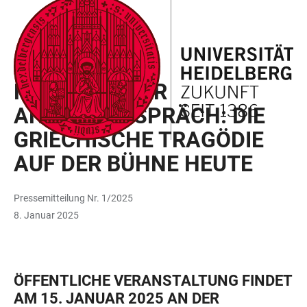
ZUM
HAUPTNAVIGATION
WEBSEITENSUCHE
LINKS
HAUPTINHALT
ÖFFNEN
ÖFFNEN
ZUR
BARRIEREFREIHEIT
VERANSTALTUNG
HEIDELBERGER
ANTIKENGESPRÄCH: DIE
GRIECHISCHE TRAGÖDIE
AUF DER BÜHNE HEUTE
Pressemitteilung Nr. 1/2025
8. Januar 2025
ÖFFENTLICHE VERANSTALTUNG FINDET
AM 15. JANUAR 2025 AN DER