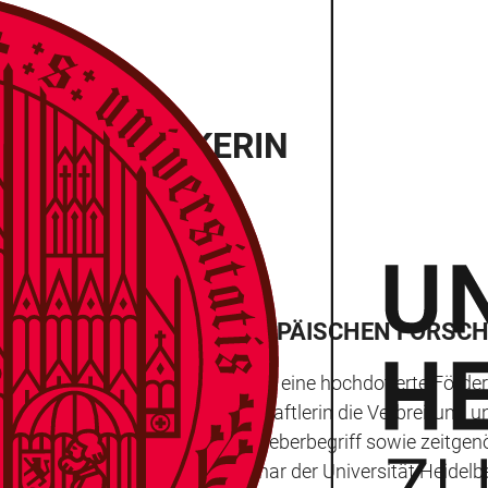
ER HISTORIKERIN
GE FÖRDERUNG DES EUROPÄISCHEN FORSC
 erhält Prof. Dr. Stefanie Gänger eine hochdotierte Förd
Projekt erforscht die Wissenschaftlerin die Verbreitung 
es auch um den historischen Fieberbegriff sowie zeitgenö
schichte am Historischen Seminar der Universität Heidelbe