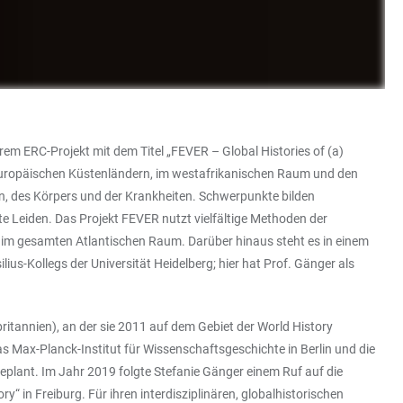
rem ERC-Projekt mit dem Titel „FEVER – Global Histories of (a)
steuropäischen Küstenländern, im westafrikanischen Raum und den
zin, des Körpers und der Krankheiten. Schwerpunkte bilden
te Leiden. Das Projekt FEVER nutzt vielfältige Methoden der
n im gesamten Atlantischen Raum. Darüber hinaus steht es in einem
-Kollegs der Universität Heidelberg; hier hat Prof. Gänger als
ritannien), an der sie 2011 auf dem Gebiet der World History
s Max-Planck-Institut für Wissenschaftsgeschichte in Berlin und die
 geplant. Im Jahr 2019 folgte Stefanie Gänger einem Ruf auf die
“ in Freiburg. Für ihren interdisziplinären, globalhistorischen