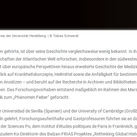
nar der Universität Heidelberg. | © Tobias Schwerdt
gehörte, ist über seine Geschichte vergleichsweise wenig bekannt. In ih
llschaften der Atlantischen Welt erforschen, insbesondere in den südwe
eißt über europäische Perspektiven hinaus erweiterte Geschichte der Medi
ck auf Krankheitskonzepte, Heilmittel sowie die Anfälligkeit für bestimm
en Ansätzen – und beruht auf der Recherche in Archiven und Bibliotheke
en. Das Forschungsvorhaben entstand maßgeblich im Rahmen des Marsilius
sik zum „Phänomen Fieber“ geforscht.
 Universidad de Sevilla (Spanien) und der University of Cambridge (Großb
öln gelehrt, Forschungsaufenthalte und Gastprofessuren führten sie an da
 der Sciences Po, dem Institut d'études politiques de Paris in Frankreich,
 zudem Ko-Direktorin des Balzan-FRIAS Projektes „Rethinking Global History