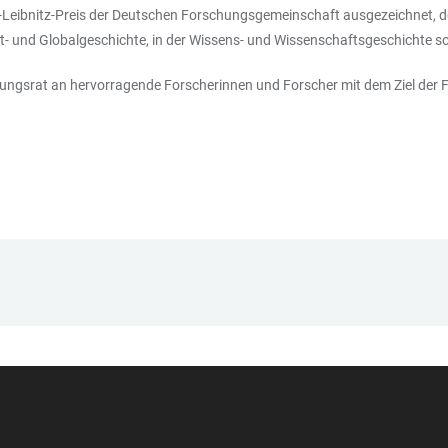
eibnitz-Preis der Deutschen Forschungsgemeinschaft ausgezeichnet, de
t- und Globalgeschichte, in der Wissens- und Wissenschaftsgeschichte s
ngsrat an hervorragende Forscherinnen und Forscher mit dem Ziel der F