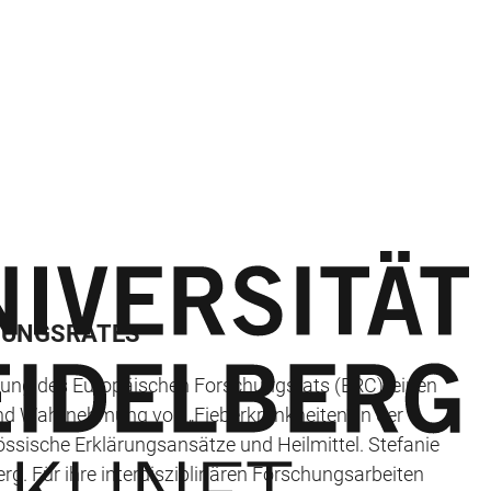
HUNGSRATES
erung des Europäischen Forschungsrats (ERC), einen
und Wahrnehmung von „Fieberkrankheiten“ in der
ssische Erklärungsansätze und Heilmittel. Stefanie
rg. Für ihre interdisziplinären Forschungsarbeiten