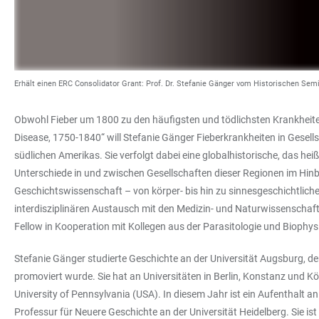
Erhält einen ERC Consolidator Grant: Prof. Dr. Stefanie Gänger vom Historischen Semi
Obwohl Fieber um 1800 zu den häufigsten und tödlichsten Krankheiten 
Disease, 1750-1840“ will Stefanie Gänger Fieberkrankheiten in Gese
südlichen Amerikas. Sie verfolgt dabei eine globalhistorische, das h
Unterschiede in und zwischen Gesellschaften dieser Regionen im Hinbli
Geschichtswissenschaft – von körper- bis hin zu sinnesgeschichtlich
interdisziplinären Austausch mit den Medizin- und Naturwissenschaft
Fellow in Kooperation mit Kollegen aus der Parasitologie und Biophy
Stefanie Gänger studierte Geschichte an der Universität Augsburg, der
promoviert wurde. Sie hat an Universitäten in Berlin, Konstanz und K
University of Pennsylvania (USA). In diesem Jahr ist ein Aufenthalt an
Professur für Neuere Geschichte an der Universität Heidelberg. Sie ist