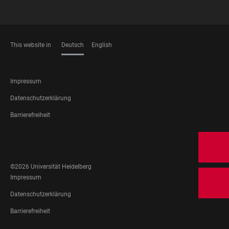
This website in
Deutsch
English
SPRACHEN
FOOTER
Impressum
LEGAL
Datenschutzerklärung
Barrierefreiheit
FOOTER
SOCIAL
MEDIA
©2026 Universität Heidelberg
FOOTER
Impressum
LEGAL
Datenschutzerklärung
Barrierefreiheit