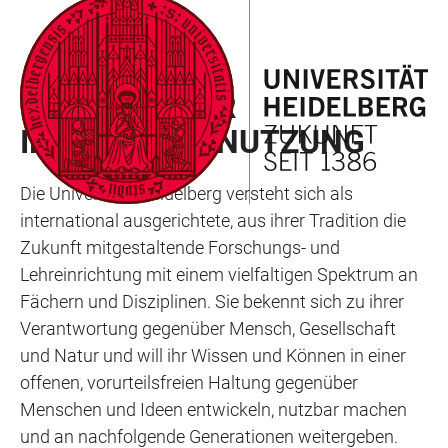
ZUM
HAUPTNAVIGATION
WEBSEITENSUCHE
LINKS
HAUPTINHALT
ÖFFNEN
ÖFFNEN
ZUR
HINWEISE ZUR
BARRIEREFREIHEIT
INSTAGRAM-NUTZUNG
Die Universität Heidelberg versteht sich als
international ausgerichtete, aus ihrer Tradition die
Zukunft mitgestaltende Forschungs- und
Lehreinrichtung mit einem vielfaltigen Spektrum an
Fächern und Disziplinen. Sie bekennt sich zu ihrer
Verantwortung gegenüber Mensch, Gesellschaft
und Natur und will ihr Wissen und Können in einer
offenen, vorurteilsfreien Haltung gegenüber
Menschen und Ideen entwickeln, nutzbar machen
und an nachfolgende Generationen weitergeben.