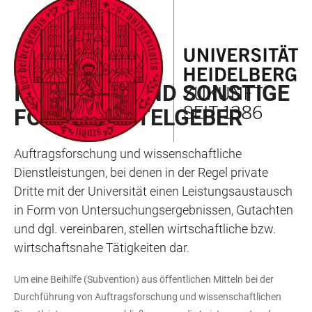
ZUM
HAUPTNAVIGATION
WEBSEITENSUCHE
LINKS
HAUPTINHALT
ÖFFNEN
ÖFFNEN
ZUR
BARRIEREFREIHEIT
FÖRDERMITTELGEBER
INDUSTRIE UND SONSTIGE
FÖRDERMITTELGEBER
Auftragsforschung und wissenschaftliche
Dienstleistungen, bei denen in der Regel private
Dritte mit der Universität einen Leistungsaustausch
in Form von Untersuchungsergebnissen, Gutachten
und dgl. vereinbaren, stellen wirtschaftliche bzw.
wirtschaftsnahe Tätigkeiten dar.
Um eine Beihilfe (Subvention) aus öffentlichen Mitteln bei der
Durchführung von Auftragsforschung und wissenschaftlichen