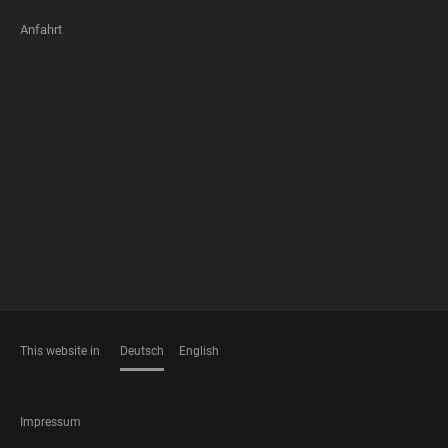
Anfahrt
FOOTER
MEMBERSHIPS
This website in
Deutsch
English
SPRACHEN
FOOTER
Impressum
LEGAL