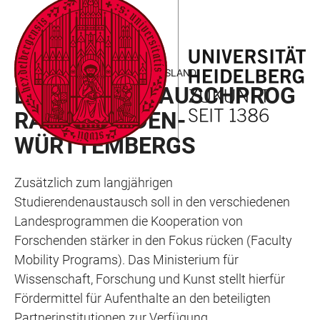
ZUM
HAUPTNAVIGATION
WEBSEITENSUCHE
LINKS
HAUPTINHALT
ÖFFNEN
ÖFFNEN
ZUR
BARRIEREFREIHEIT
ARBEITEN UND FORSCHEN IM AUSLAND
LANDESAUSTAUSCHPROG
RAMME BADEN-
WÜRTTEMBERGS
Zusätzlich zum langjährigen
Studierendenaustausch soll in den verschiedenen
Landesprogrammen die Kooperation von
Forschenden stärker in den Fokus rücken (Faculty
Mobility Programs). Das Ministerium für
Wissenschaft, Forschung und Kunst stellt hierfür
Fördermittel für Aufenthalte an den beteiligten
Partnerinstitutionen zur Verfügung.