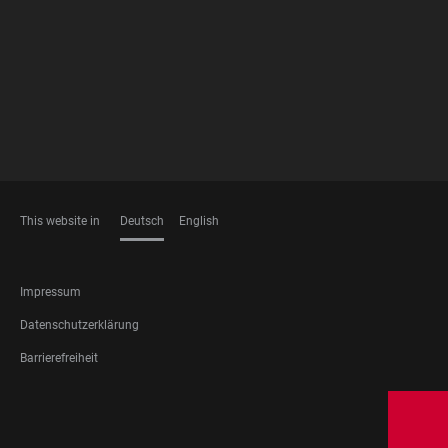
MEMBERSHIPS
This website in
Deutsch
English
SPRACHEN
FOOTER
Impressum
LEGAL
Datenschutzerklärung
Barrierefreiheit
FOOTER
SOCIAL