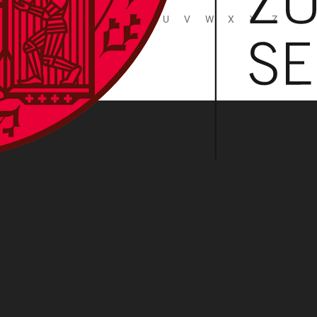
N
O
P
Q
R
S
T
U
V
W
X
Y
Z