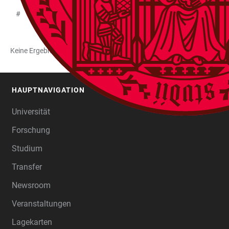
#
A
B
C
D
E
F
G
H
I
J
K
L
M
Keine Ergebnisse gefunden
HAUPTNAVIGATION
FOOTER
Universität
Forschung
Studium
Transfer
Newsroom
Veranstaltungen
Lagekarten