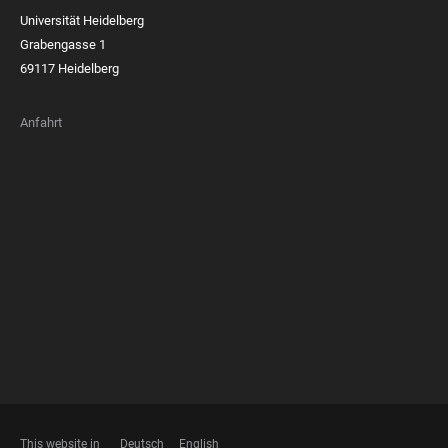
Universität Heidelberg
Grabengasse 1
69117 Heidelberg
Anfahrt
FOOTER
MEMBERSHIPS
This website in
Deutsch
English