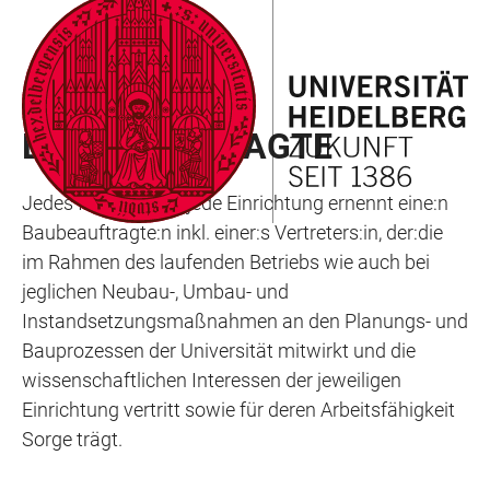
ZUM
HAUPTNAVIGATION
WEBSEITENSUCHE
LINKS
HAUPTINHALT
ÖFFNEN
ÖFFNEN
ZUR
BARRIEREFREIHEIT
BAU
BAUBEAUFTRAGTE
Jedes Institut bzw. jede Einrichtung ernennt eine:n
Baubeauftragte:n inkl. einer:s Vertreters:in, der:die
im Rahmen des laufenden Betriebs wie auch bei
jeglichen Neubau-, Umbau- und
Instandsetzungsmaßnahmen an den Planungs- und
Bauprozessen der Universität mitwirkt und die
wissenschaftlichen Interessen der jeweiligen
Einrichtung vertritt sowie für deren Arbeitsfähigkeit
Sorge trägt.