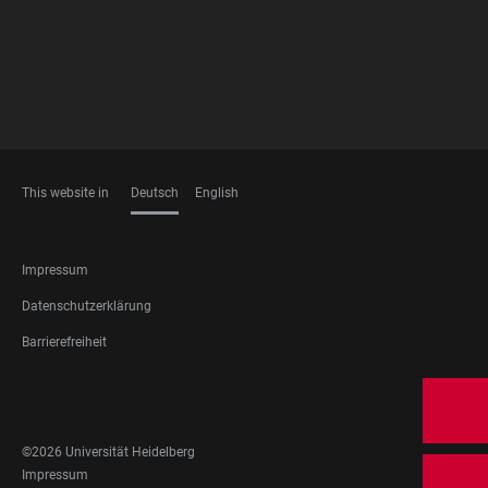
This website in
Deutsch
English
SPRACHEN
FOOTER
Impressum
LEGAL
Datenschutzerklärung
Barrierefreiheit
FOOTER
SOCIAL
MEDIA
©2026 Universität Heidelberg
FOOTER
Impressum