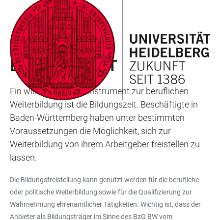
ZUM
HAUPTNAVIGATION
WEBSEITENSUCHE
LINKS
HAUPTINHALT
ÖFFNEN
ÖFFNEN
ZUR
BARRIEREFREIHEIT
WEITERBILDUNGSANGEBOTE
BILDUNGSZEIT
Ein wichtiges Förderinstrument zur beruflichen
Weiterbildung ist die Bildungszeit. Beschäftigte in
Baden-Württemberg haben unter bestimmten
Voraussetzungen die Möglichkeit, sich zur
Weiterbildung von ihrem Arbeitgeber freistellen zu
lassen.
Die Bildungsfreistellung kann genutzt werden für die berufliche
oder politische Weiterbildung sowie für die Qualifizierung zur
Wahrnehmung ehrenamtlicher Tätigkeiten. Wichtig ist, dass der
Anbieter als Bildungsträger im Sinne des BzG BW vom