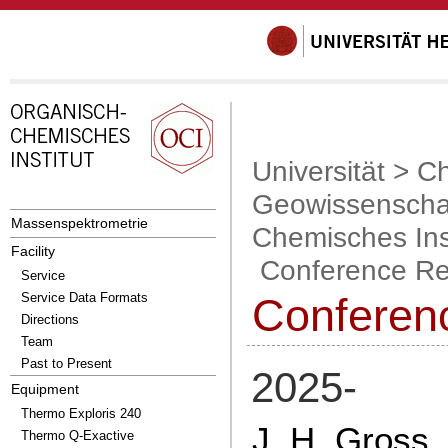
Universität
>
Ch
Geowissenscha
Massenspektrometrie
Chemisches Inst
Facility
Conference Re
Service
Service Data Formats
Conferen
Directions
Team
Past to Present
2025-
Equipment
Thermo Exploris 240
J. H. Gross,
Thermo Q-Exactive