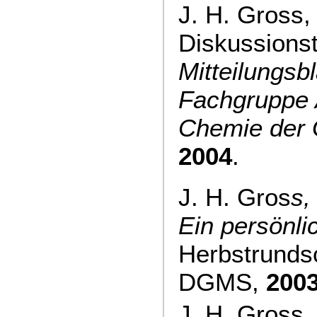
J. H. Gross,
Diskussions
Mitteilungsbl
Fachgruppe 
Chemie der
2004
.
J. H. Gros
s,
Ein persönli
Herbstrunds
DGMS,
200
J. H. Gross,