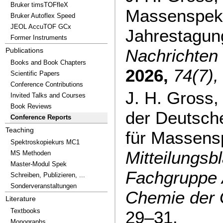
Bruker timsTOFfleX
Massenspekt
Bruker Autoflex Speed
JEOL AccuTOF GCx
Jahrestagung
Former Instruments
Nachrichten
Publications
Books and Book Chapters
2026,
74(7),
Scientific Papers
Conference Contributions
J. H. Gross,
Invited Talks and Courses
Book Reviews
der Deutsch
Conference Reports
Teaching
für Massensp
Spektroskopiekurs MC1
Mitteilungsbl
MS Methoden
Master-Modul Spek
Fachgruppe 
Schreiben, Publizieren, ...
Sonderveranstaltungen
Chemie der
Literature
Textbooks
29–31.
Monographs