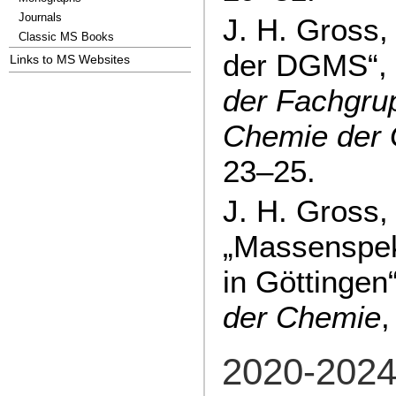
Journals
J. H. Gross,
Classic MS Books
der DGMS“,
Links to MS Websites
der Fachgru
Chemie der
23–25.
J. H. Gross,
„Massenspek
in Göttingen
der Chemie
2020-202