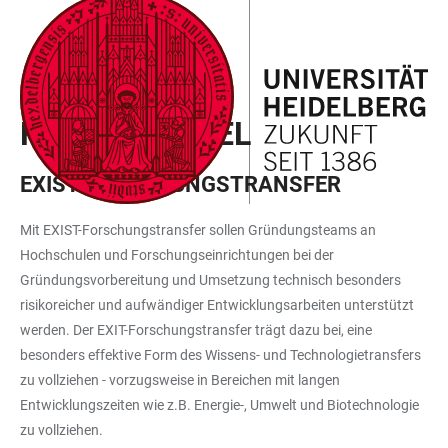
ZUM
HAUPTNAVIGATION
WEBSEITENSUCHE
LINKS
HAUPTINHALT
ÖFFNEN
ÖFFNEN
ZUR
BARRIEREFREIHEIT
GRÜNDUNG
FÖRDERMITTEL
EXIST-FORSCHUNGSTRANSFER
Mit EXIST-Forschungstransfer sollen Gründungsteams an
Hochschulen und Forschungseinrichtungen bei der
Gründungsvorbereitung und Umsetzung technisch besonders
risikoreicher und aufwändiger Entwicklungsarbeiten unterstützt
werden. Der EXIT-Forschungstransfer trägt dazu bei, eine
besonders effektive Form des Wissens- und Technologietransfers
zu vollziehen - vorzugsweise in Bereichen mit langen
Entwicklungszeiten wie z.B. Energie-, Umwelt und Biotechnologie
zu vollziehen.