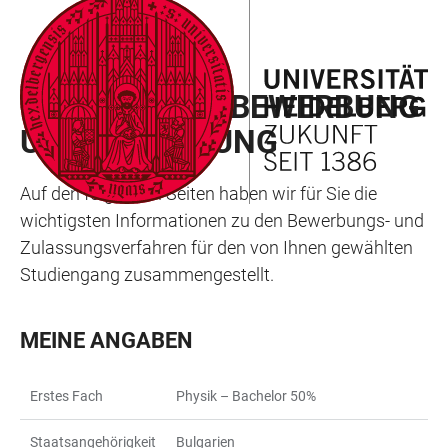
ZUM
HAUPTNAVIGATION
WEBSEITENSUCHE
LINKS
HAUPTINHALT
ÖFFNEN
ÖFFNEN
ZUR
MEIN WEG ZU BEWERBUNG
BARRIEREFREIHEIT
UND ZULASSUNG
Auf den folgenden Seiten haben wir für Sie die
wichtigsten Informationen zu den Bewerbungs- und
Zulassungsverfahren für den von Ihnen gewählten
Studiengang zusammengestellt.
MEINE ANGABEN
Erstes Fach
Physik – Bachelor 50%
Staatsangehörigkeit
Bulgarien