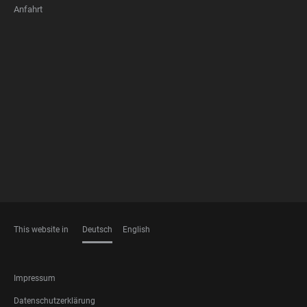
Anfahrt
FOOTER
MEMBERSHIPS
This website in
Deutsch
English
SPRACHEN
FOOTER
Impressum
LEGAL
Datenschutzerklärung