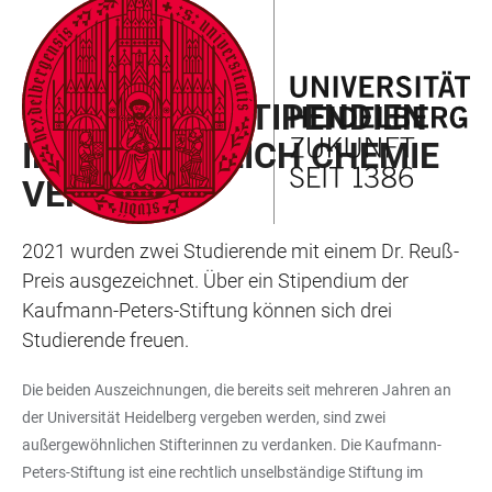
ZUM
HAUPTNAVIGATION
WEBSEITENSUCHE
LINKS
HAUPTINHALT
ÖFFNEN
ÖFFNEN
ZUR
PREISE UND STIPENDIEN
BARRIEREFREIHEIT
IM FACHBEREICH CHEMIE
VERGEBEN
2021 wurden zwei Studierende mit einem Dr. Reuß-
Preis ausgezeichnet. Über ein Stipendium der
Kaufmann-Peters-Stiftung können sich drei
Studierende freuen.
Die beiden Auszeichnungen, die bereits seit mehreren Jahren an
der Universität Heidelberg vergeben werden, sind zwei
außergewöhnlichen Stifterinnen zu verdanken. Die Kaufmann-
Peters-Stiftung ist eine rechtlich unselbständige Stiftung im