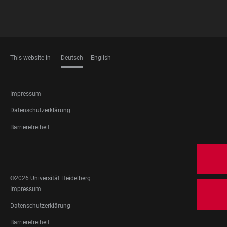
This website in
Deutsch
English
SPRACHEN
FOOTER
Impressum
LEGAL
Datenschutzerklärung
Barrierefreiheit
FOOTER
SOCIAL
MEDIA
©2026 Universität Heidelberg
FOOTER
Impressum
LEGAL
Datenschutzerklärung
Barrierefreiheit