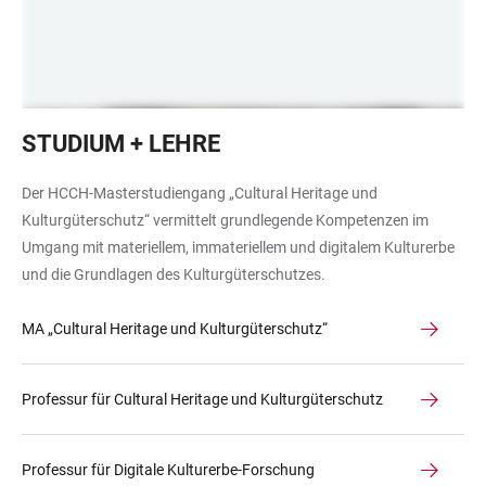
Auf
STUDIUM + LEHRE
dem
Bild
Der HCCH-Masterstudiengang „Cultural Heritage und
sind
Kulturgüterschutz“ vermittelt grundlegende Kompetenzen im
Studierende
Umgang mit materiellem, immateriellem und digitalem Kulturerbe
im
und die Grundlagen des Kulturgüterschutzes.
Universitätsarchiv
zu
MA „Cultural Heritage und Kulturgüterschutz“
sehen,
welches
sie
Professur für Cultural Heritage und Kulturgüterschutz
im
Rahmen
Professur für Digitale Kulturerbe-Forschung
eines