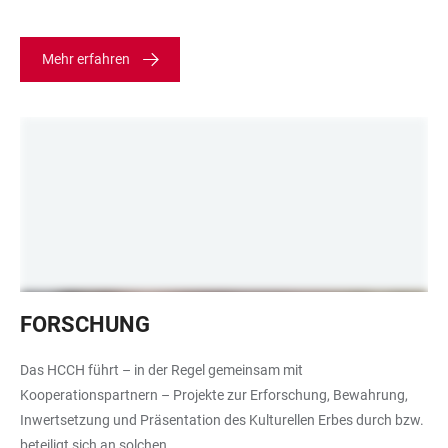
Seminars
besucht
Mehr erfahren
haben.
Sie
sitzen
im
Halbkreis,
im
Vordergrund
steht
eine
Person,
Zu
die
FORSCHUNG
sehen
etwas
sind
erklärt.
Das HCCH führt – in der Regel gemeinsam mit
marokkanische
Im
Kooperationspartnern – Projekte zur Erforschung, Bewahrung,
Musiker,
Hintergrund
Inwertsetzung und Präsentation des Kulturellen Erbes durch bzw.
die,
sind
beteiligt sich an solchen.