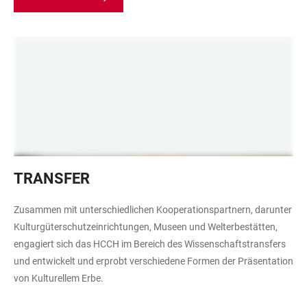
Kinderhände,
TRANSFER
die
Tonscherben
Zusammen mit unterschiedlichen Kooperationspartnern, darunter
halten,
Kulturgüterschutzeinrichtungen, Museen und Welterbestätten,
im
engagiert sich das HCCH im Bereich des Wissenschaftstransfers
Hintergrund
und entwickelt und erprobt verschiedene Formen der Präsentation
sind
von Kulturellem Erbe.
Kinder
mit