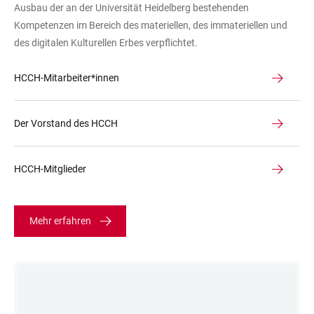
Ausbau der an der Universität Heidelberg bestehenden
Flur
Kompetenzen im Bereich des materiellen, des immateriellen und
des
des digitalen Kulturellen Erbes verpflichtet.
HCCH
zu
HCCH-Mitarbeiter*innen
sehen,
an
der
Der Vorstand des HCCH
Plakate
und
HCCH-Mitglieder
Ankündigungen
hängen.
Mehr erfahren