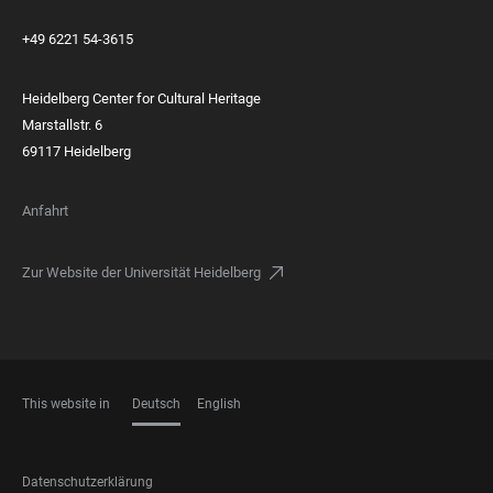
+49 6221 54-3615
Heidelberg Center for Cultural Heritage
Marstallstr. 6
69117 Heidelberg
Anfahrt
Zur Website der Universität Heidelberg
This website in
Deutsch
English
SPRACHEN
FOOTER
Datenschutzerklärung