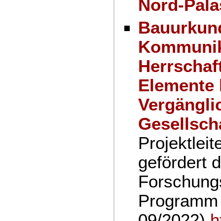
Nord-Pala
Bauurkund
Kommunika
Herrschaf
Elemente
Vergänglic
Gesellsch
Projektleit
gefördert 
Forschung
Programm 
09/2022)
h