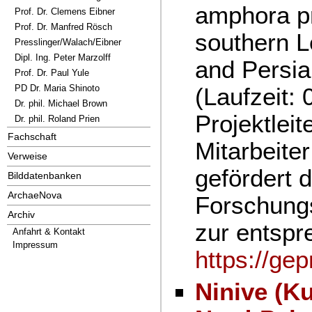
amphora pr
Prof. Dr. Clemens Eibner
Prof. Dr. Manfred Rösch
southern L
Presslinger/Walach/Eibner
Dipl. Ing. Peter Marzolff
and Persia
Prof. Dr. Paul Yule
(Laufzeit:
PD Dr. Maria Shinoto
Dr. phil. Michael Brown
Projektleit
Dr. phil. Roland Prien
Fachschaft
Mitarbeite
Verweise
gefördert 
Bilddatenbanken
ArchaeNova
Forschungs
Archiv
zur entsp
Anfahrt & Kontakt
Impressum
https://ge
Ninive (K