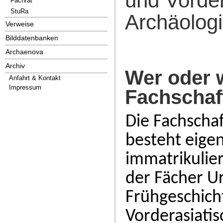
und Vorder
Fachrat
StuRa
Archäolog
Verweise
Bilddatenbanken
Archaenova
Archiv
Wer oder w
Anfahrt & Kontakt
Impressum
Fachschaf
Die Fachsch
besteht eigen
immatrikulie
der Fächer U
Frühgeschich
Vorderasiatis